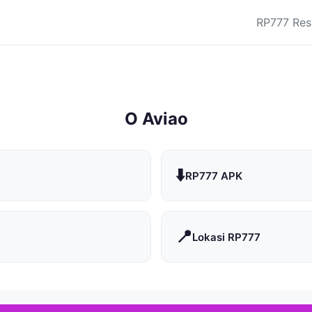
RP777 Res
O Aviao
⬇️
RP777 APK
📍
Lokasi RP777