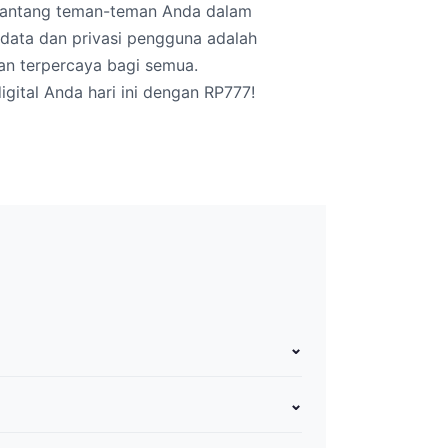
 tantang teman-teman Anda dalam
 data dan privasi pengguna adalah
an terpercaya bagi semua.
gital Anda hari ini dengan RP777!