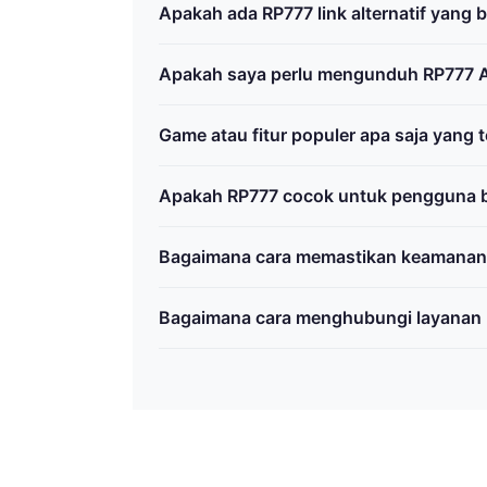
Apakah ada RP777 link alternatif yang
Apakah saya perlu mengunduh RP777 A
Game atau fitur populer apa saja yang 
Apakah RP777 cocok untuk pengguna b
Bagaimana cara memastikan keamanan
Bagaimana cara menghubungi layanan 