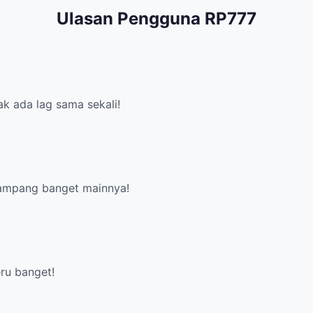
Ulasan Pengguna RP777
ak ada lag sama sekali!
ampang banget mainnya!
ru banget!