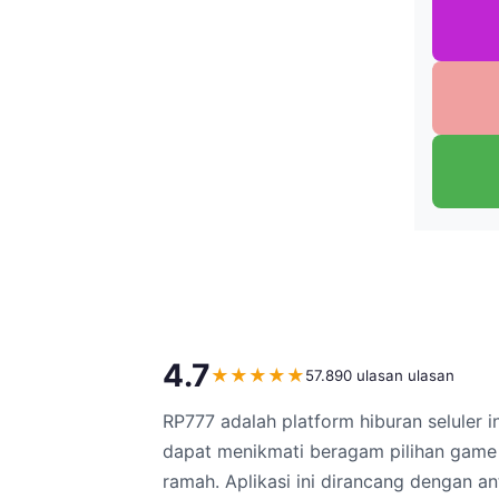
4.7
★
★
★
★
★
57.890 ulasan ulasan
RP777 adalah platform hiburan selule
dapat menikmati beragam pilihan game m
ramah. Aplikasi ini dirancang dengan 