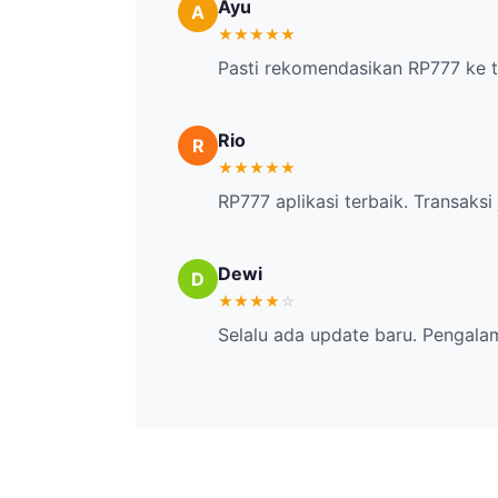
Ayu
A
★
★
★
★
★
Pasti rekomendasikan RP777 ke 
Rio
R
★
★
★
★
★
RP777 aplikasi terbaik. Transaksi 
Dewi
D
★
★
★
★
☆
Selalu ada update baru. Pengalam