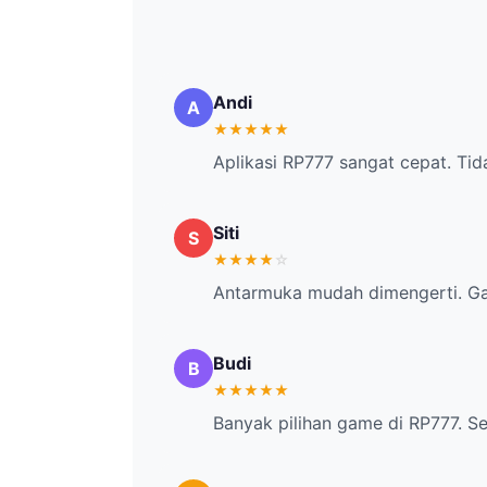
Andi
A
★
★
★
★
★
Aplikasi RP777 sangat cepat. Tid
Siti
S
★
★
★
★
☆
Antarmuka mudah dimengerti. G
Budi
B
★
★
★
★
★
Banyak pilihan game di RP777. Se