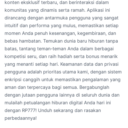
konten eksklusif terbaru, dan berinteraksi dalam
komunitas yang dinamis serta ramah. Aplikasi ini
dirancang dengan antarmuka pengguna yang sangat
intuitif dan performa yang mulus, memastikan setiap
momen Anda penuh kesenangan, kegembiraan, dan
bebas hambatan. Temukan dunia baru hiburan tanpa
batas, tantang teman-teman Anda dalam berbagai
kompetisi seru, dan raih hadiah serta bonus menarik
yang menanti setiap hari. Keamanan data dan privasi
pengguna adalah prioritas utama kami, dengan sistem
enkripsi canggih untuk memastikan pengalaman yang
aman dan terpercaya bagi semua. Bergabunglah
dengan jutaan pengguna lainnya di seluruh dunia dan
mulailah petualangan hiburan digital Anda hari ini
dengan RP777! Unduh sekarang dan rasakan
perbedaannya!