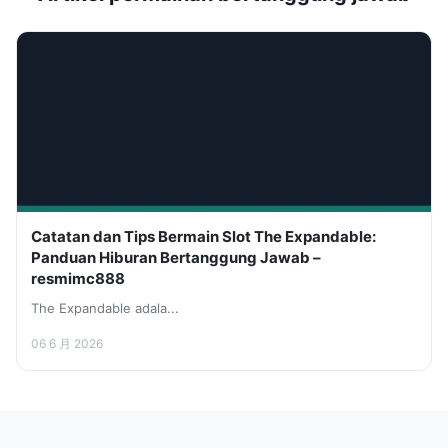
Catatan dan Tips Bermain Slot The Expandable:
Panduan Hiburan Bertanggung Jawab –
resmimc888
The Expandable adala...
06 6 月 2026