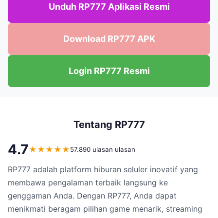
Unduh RP777 Aplikasi Resmi
Download RP777 APK
Login RP777 Resmi
Tentang RP777
4.7
★
★
★
★
★
57.890 ulasan ulasan
RP777 adalah platform hiburan seluler inovatif yang
membawa pengalaman terbaik langsung ke
genggaman Anda. Dengan RP777, Anda dapat
menikmati beragam pilihan game menarik, streaming