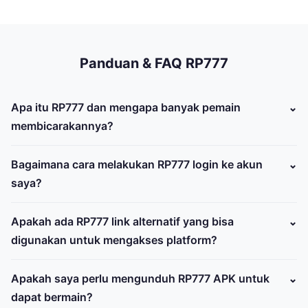
Panduan & FAQ RP777
Apa itu RP777 dan mengapa banyak pemain
membicarakannya?
Bagaimana cara melakukan RP777 login ke akun
saya?
Apakah ada RP777 link alternatif yang bisa
digunakan untuk mengakses platform?
Apakah saya perlu mengunduh RP777 APK untuk
dapat bermain?