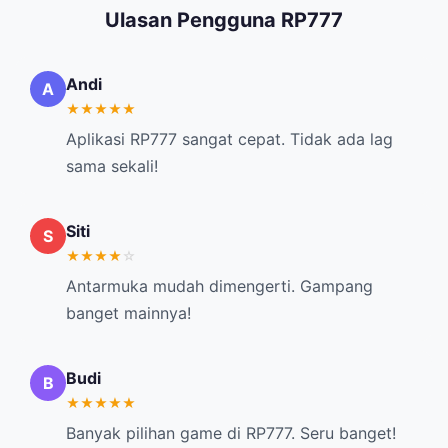
Ulasan Pengguna RP777
Andi
A
★
★
★
★
★
Aplikasi RP777 sangat cepat. Tidak ada lag
sama sekali!
Siti
S
★
★
★
★
☆
Antarmuka mudah dimengerti. Gampang
banget mainnya!
Budi
B
★
★
★
★
★
Banyak pilihan game di RP777. Seru banget!