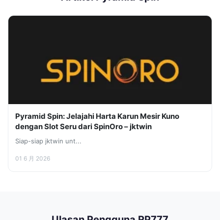
Pyramid Spin: Jelajahi Harta Karun Mesir Kuno
dengan Slot Seru dari SpinOro – jktwin
Siap-siap jktwin unt...
01 6 月 2026
Ulasan Pengguna RP777