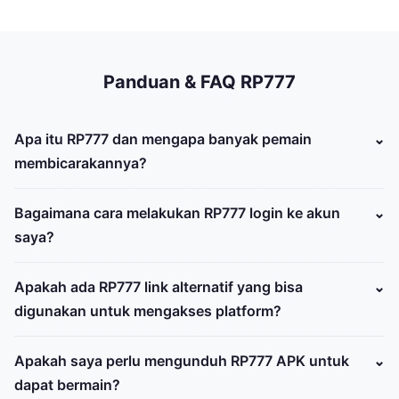
Panduan & FAQ RP777
Apa itu RP777 dan mengapa banyak pemain
membicarakannya?
Bagaimana cara melakukan RP777 login ke akun
saya?
Apakah ada RP777 link alternatif yang bisa
digunakan untuk mengakses platform?
Apakah saya perlu mengunduh RP777 APK untuk
dapat bermain?