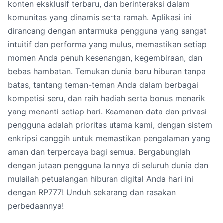
konten eksklusif terbaru, dan berinteraksi dalam
komunitas yang dinamis serta ramah. Aplikasi ini
dirancang dengan antarmuka pengguna yang sangat
intuitif dan performa yang mulus, memastikan setiap
momen Anda penuh kesenangan, kegembiraan, dan
bebas hambatan. Temukan dunia baru hiburan tanpa
batas, tantang teman-teman Anda dalam berbagai
kompetisi seru, dan raih hadiah serta bonus menarik
yang menanti setiap hari. Keamanan data dan privasi
pengguna adalah prioritas utama kami, dengan sistem
enkripsi canggih untuk memastikan pengalaman yang
aman dan terpercaya bagi semua. Bergabunglah
dengan jutaan pengguna lainnya di seluruh dunia dan
mulailah petualangan hiburan digital Anda hari ini
dengan RP777! Unduh sekarang dan rasakan
perbedaannya!