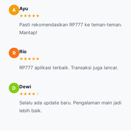
Ayu
A
★
★
★
★
★
Pasti rekomendasikan RP777 ke teman-teman.
Mantap!
Rio
R
★
★
★
★
★
RP777 aplikasi terbaik. Transaksi juga lancar.
Dewi
D
★
★
★
★
☆
Selalu ada update baru. Pengalaman main jadi
lebih baik.