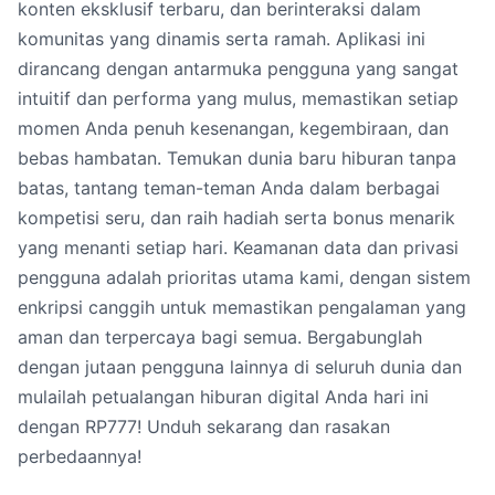
konten eksklusif terbaru, dan berinteraksi dalam
komunitas yang dinamis serta ramah. Aplikasi ini
dirancang dengan antarmuka pengguna yang sangat
intuitif dan performa yang mulus, memastikan setiap
momen Anda penuh kesenangan, kegembiraan, dan
bebas hambatan. Temukan dunia baru hiburan tanpa
batas, tantang teman-teman Anda dalam berbagai
kompetisi seru, dan raih hadiah serta bonus menarik
yang menanti setiap hari. Keamanan data dan privasi
pengguna adalah prioritas utama kami, dengan sistem
enkripsi canggih untuk memastikan pengalaman yang
aman dan terpercaya bagi semua. Bergabunglah
dengan jutaan pengguna lainnya di seluruh dunia dan
mulailah petualangan hiburan digital Anda hari ini
dengan RP777! Unduh sekarang dan rasakan
perbedaannya!