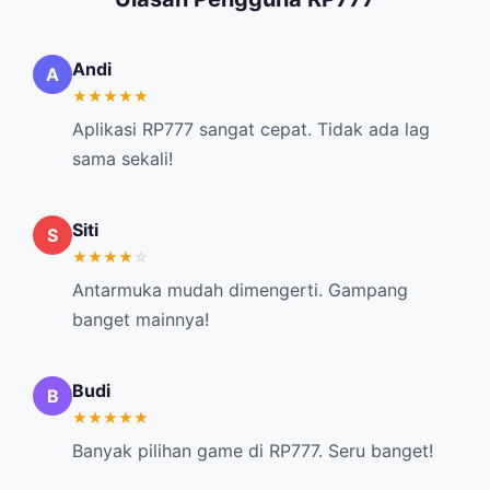
Andi
A
★
★
★
★
★
Aplikasi RP777 sangat cepat. Tidak ada lag
sama sekali!
Siti
S
★
★
★
★
☆
Antarmuka mudah dimengerti. Gampang
banget mainnya!
Budi
B
★
★
★
★
★
Banyak pilihan game di RP777. Seru banget!