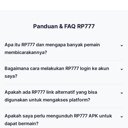
Panduan & FAQ RP777
Apa itu RP777 dan mengapa banyak pemain
membicarakannya?
Bagaimana cara melakukan RP777 login ke akun
saya?
Apakah ada RP777 link alternatif yang bisa
digunakan untuk mengakses platform?
Apakah saya perlu mengunduh RP777 APK untuk
dapat bermain?