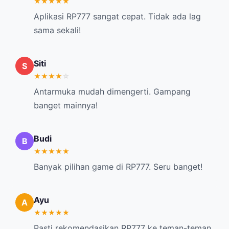
★
★
★
★
★
Aplikasi RP777 sangat cepat. Tidak ada lag
sama sekali!
Siti
S
★
★
★
★
☆
Antarmuka mudah dimengerti. Gampang
banget mainnya!
Budi
B
★
★
★
★
★
Banyak pilihan game di RP777. Seru banget!
Ayu
A
★
★
★
★
★
Pasti rekomendasikan RP777 ke teman-teman.