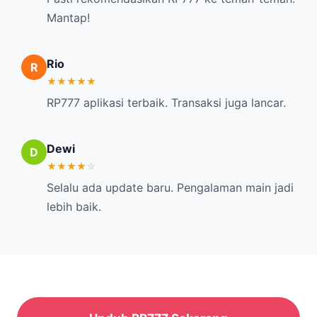
Mantap!
Rio
R
★
★
★
★
★
RP777 aplikasi terbaik. Transaksi juga lancar.
Dewi
D
★
★
★
★
☆
Selalu ada update baru. Pengalaman main jadi
lebih baik.