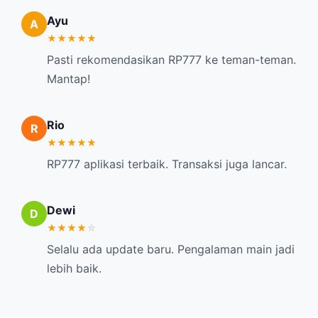
Ayu
A
★
★
★
★
★
Pasti rekomendasikan RP777 ke teman-teman.
Mantap!
Rio
R
★
★
★
★
★
RP777 aplikasi terbaik. Transaksi juga lancar.
Dewi
D
★
★
★
★
☆
Selalu ada update baru. Pengalaman main jadi
lebih baik.