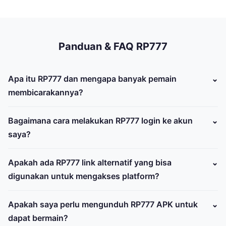
Panduan & FAQ RP777
Apa itu RP777 dan mengapa banyak pemain
membicarakannya?
Bagaimana cara melakukan RP777 login ke akun
saya?
Apakah ada RP777 link alternatif yang bisa
digunakan untuk mengakses platform?
Apakah saya perlu mengunduh RP777 APK untuk
dapat bermain?