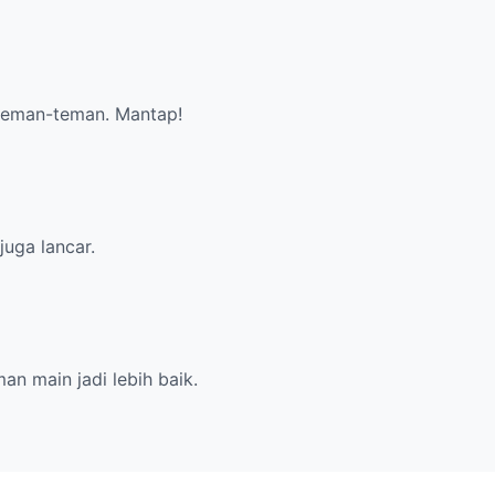
teman-teman. Mantap!
juga lancar.
an main jadi lebih baik.