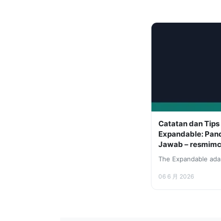
Catatan dan Tips
Expandable: Pan
Jawab – resmim
The Expandable adal
06 6 月 2026