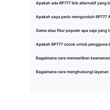
Apakah ada RP777 link alternatif yang
Apakah saya perlu mengunduh RP777 A
Game atau fitur populer apa saja yang 
Apakah RP777 cocok untuk pengguna b
Bagaimana cara memastikan keamanan
Bagaimana cara menghubungi layanan 