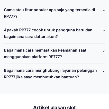
Game atau fitur populer apa saja yang tersedia di
RP777?
Apakah RP777 cocok untuk pengguna baru dan
bagaimana cara daftar akun?
Bagaimana cara memastikan keamanan saat
menggunakan platform RP777?
Bagaimana cara menghubungi layanan pelanggan
RP777 jika saya membutuhkan bantuan?
Artikel ulasan slot