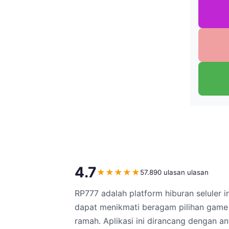
4.7
★
★
★
★
★
57.890 ulasan ulasan
RP777 adalah platform hiburan selule
dapat menikmati beragam pilihan game m
ramah. Aplikasi ini dirancang dengan 