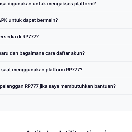
 bisa digunakan untuk mengakses platform?
PK untuk dapat bermain?
tersedia di RP777?
aru dan bagaimana cara daftar akun?
 saat menggunakan platform RP777?
pelanggan RP777 jika saya membutuhkan bantuan?