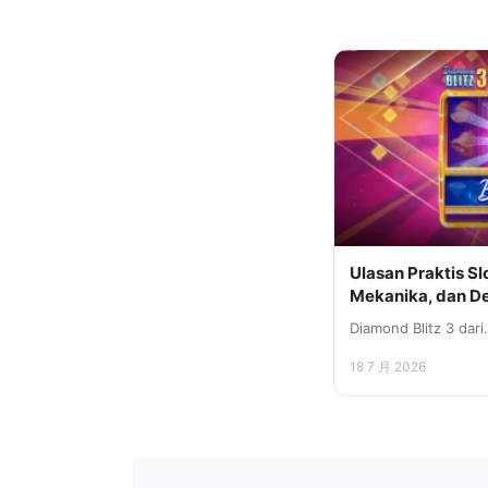
Ulasan Praktis Slo
Mekanika, dan De
Diamond Blitz 3 dari.
18 7 月 2026