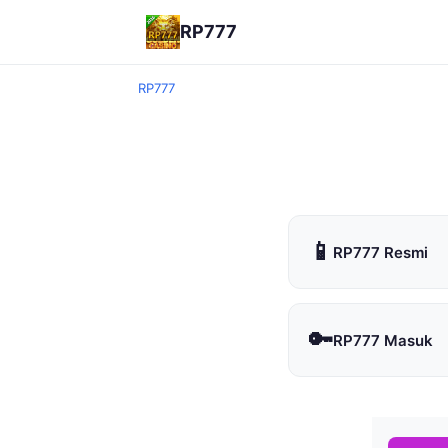
RP777
RP777
📱
RP777 Resmi
🔑
RP777 Masuk