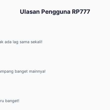
Ulasan Pengguna RP777
ak ada lag sama sekali!
ampang banget mainnya!
ru banget!