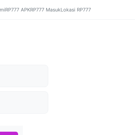
mi
RP777 APK
RP777 Masuk
Lokasi RP777