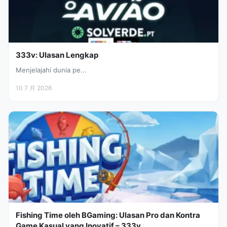
333v: Ulasan Lengkap
Menjelajahi dunia pe...
10 7 月 2026
Fishing Time oleh BGaming: Ulasan Pro dan Kontra
Game Kasual yang Inovatif – 333v