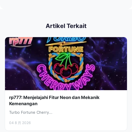
Artikel Terkait
rp777: Menjelajahi Fitur Neon dan Mekanik
Kemenangan
Turbo Fortune Cherry...
04 8 月 2026