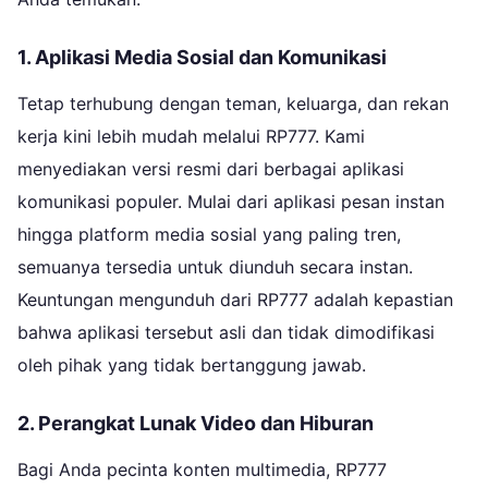
1. Aplikasi Media Sosial dan Komunikasi
Tetap terhubung dengan teman, keluarga, dan rekan
kerja kini lebih mudah melalui RP777. Kami
menyediakan versi resmi dari berbagai aplikasi
komunikasi populer. Mulai dari aplikasi pesan instan
hingga platform media sosial yang paling tren,
semuanya tersedia untuk diunduh secara instan.
Keuntungan mengunduh dari RP777 adalah kepastian
bahwa aplikasi tersebut asli dan tidak dimodifikasi
oleh pihak yang tidak bertanggung jawab.
2. Perangkat Lunak Video dan Hiburan
Bagi Anda pecinta konten multimedia, RP777