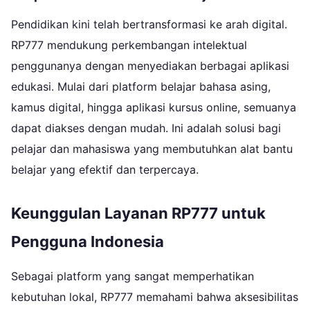
Pendidikan kini telah bertransformasi ke arah digital.
RP777 mendukung perkembangan intelektual
penggunanya dengan menyediakan berbagai aplikasi
edukasi. Mulai dari platform belajar bahasa asing,
kamus digital, hingga aplikasi kursus online, semuanya
dapat diakses dengan mudah. Ini adalah solusi bagi
pelajar dan mahasiswa yang membutuhkan alat bantu
belajar yang efektif dan terpercaya.
Keunggulan Layanan RP777 untuk
Pengguna Indonesia
Sebagai platform yang sangat memperhatikan
kebutuhan lokal, RP777 memahami bahwa aksesibilitas