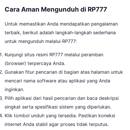
Cara Aman Mengunduh di RP777
Untuk memastikan Anda mendapatkan pengalaman
terbaik, berikut adalah langkah-langkah sederhana
untuk mengunduh melalui RP777:
Kunjungi situs resmi RP777 melalui peramban
(browser) terpercaya Anda.
Gunakan fitur pencarian di bagian atas halaman untuk
mencari nama software atau aplikasi yang Anda
inginkan.
Pilih aplikasi dari hasil pencarian dan baca deskripsi
singkat serta spesifikasi sistem yang diperlukan.
Klik tombol unduh yang tersedia. Pastikan koneksi
internet Anda stabil agar proses tidak terputus.