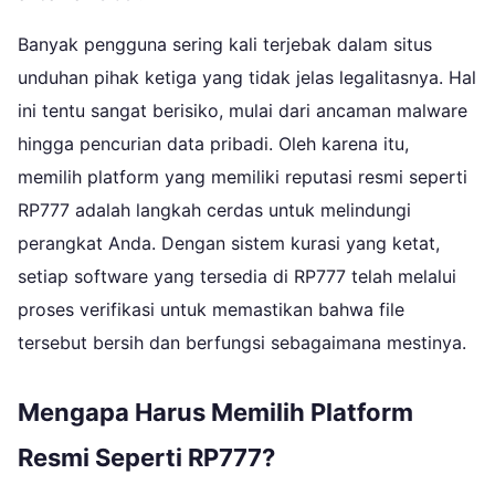
Banyak pengguna sering kali terjebak dalam situs
unduhan pihak ketiga yang tidak jelas legalitasnya. Hal
ini tentu sangat berisiko, mulai dari ancaman malware
hingga pencurian data pribadi. Oleh karena itu,
memilih platform yang memiliki reputasi resmi seperti
RP777 adalah langkah cerdas untuk melindungi
perangkat Anda. Dengan sistem kurasi yang ketat,
setiap software yang tersedia di RP777 telah melalui
proses verifikasi untuk memastikan bahwa file
tersebut bersih dan berfungsi sebagaimana mestinya.
Mengapa Harus Memilih Platform
Resmi Seperti RP777?