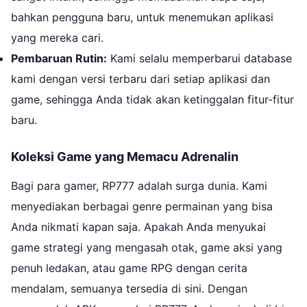
bahkan pengguna baru, untuk menemukan aplikasi
yang mereka cari.
Pembaruan Rutin:
Kami selalu memperbarui database
kami dengan versi terbaru dari setiap aplikasi dan
game, sehingga Anda tidak akan ketinggalan fitur-fitur
baru.
Koleksi Game yang Memacu Adrenalin
Bagi para gamer, RP777 adalah surga dunia. Kami
menyediakan berbagai genre permainan yang bisa
Anda nikmati kapan saja. Apakah Anda menyukai
game strategi yang mengasah otak, game aksi yang
penuh ledakan, atau game RPG dengan cerita
mendalam, semuanya tersedia di sini. Dengan