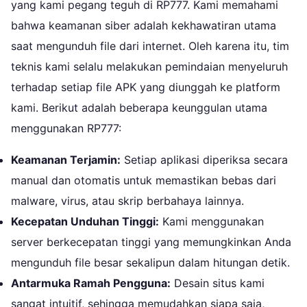
yang kami pegang teguh di RP777. Kami memahami
bahwa keamanan siber adalah kekhawatiran utama
saat mengunduh file dari internet. Oleh karena itu, tim
teknis kami selalu melakukan pemindaian menyeluruh
terhadap setiap file APK yang diunggah ke platform
kami. Berikut adalah beberapa keunggulan utama
menggunakan RP777:
Keamanan Terjamin:
Setiap aplikasi diperiksa secara
manual dan otomatis untuk memastikan bebas dari
malware, virus, atau skrip berbahaya lainnya.
Kecepatan Unduhan Tinggi:
Kami menggunakan
server berkecepatan tinggi yang memungkinkan Anda
mengunduh file besar sekalipun dalam hitungan detik.
Antarmuka Ramah Pengguna:
Desain situs kami
sangat intuitif, sehingga memudahkan siapa saja,