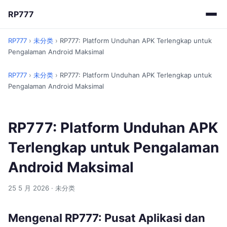
RP777
RP777
›
未分类
›
RP777: Platform Unduhan APK Terlengkap untuk
Pengalaman Android Maksimal
RP777
›
未分类
›
RP777: Platform Unduhan APK Terlengkap untuk
Pengalaman Android Maksimal
RP777: Platform Unduhan APK
Terlengkap untuk Pengalaman
Android Maksimal
25 5 月 2026
· 未分类
Mengenal RP777: Pusat Aplikasi dan