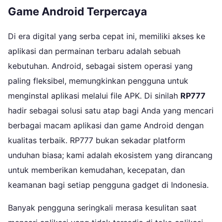
Game Android Terpercaya
Di era digital yang serba cepat ini, memiliki akses ke
aplikasi dan permainan terbaru adalah sebuah
kebutuhan. Android, sebagai sistem operasi yang
paling fleksibel, memungkinkan pengguna untuk
menginstal aplikasi melalui file APK. Di sinilah
RP777
hadir sebagai solusi satu atap bagi Anda yang mencari
berbagai macam aplikasi dan game Android dengan
kualitas terbaik. RP777 bukan sekadar platform
unduhan biasa; kami adalah ekosistem yang dirancang
untuk memberikan kemudahan, kecepatan, dan
keamanan bagi setiap pengguna gadget di Indonesia.
Banyak pengguna seringkali merasa kesulitan saat